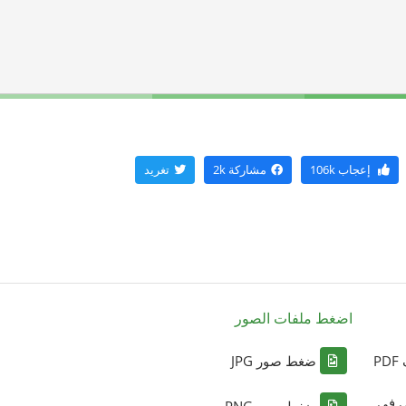
إعجاب
106k
مشاركة
2k
تغريد
اضغط ملفات الصور
P
ضغط صور JPG
ي في