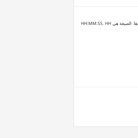
أدخِل الطوابع الزمنية للمقاطع التي تريد قص الفيديو عندها. الصيغة هي HH:MM:SS. HH