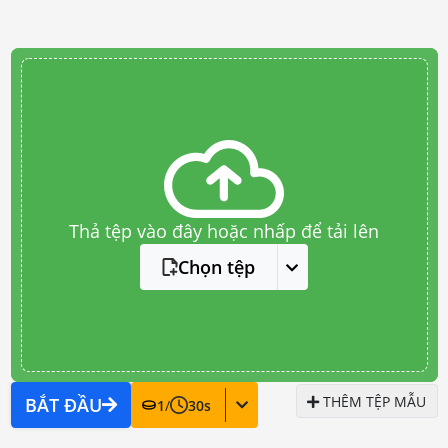
Thả tệp vào đây hoặc nhấp để tải lên
Chọn tệp
THÊM TỆP MẪU
BẮT ĐẦU
1
/
30
s